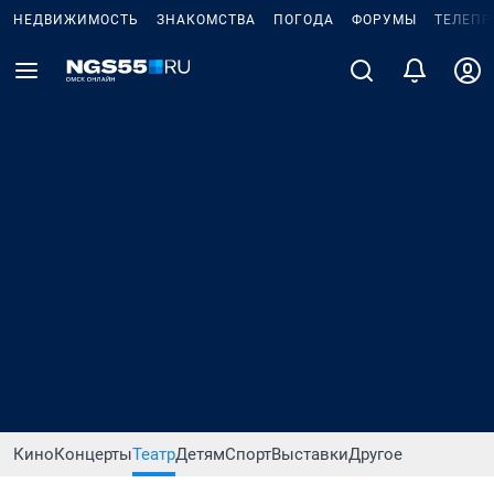
НЕДВИЖИМОСТЬ
ЗНАКОМСТВА
ПОГОДА
ФОРУМЫ
ТЕЛЕПР
Кино
Концерты
Театр
Детям
Спорт
Выставки
Другое