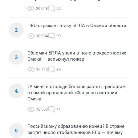
29 048
22
ПВО отражает атаку БПЛА в Омской области
2
18 984
90
Обломки БПЛА упали в поле в окрестностях
3
Омска — вспыхнул пожар
17 742
39
«У меня в огороде больше растет»: репортаж
4
с самой провальной «Флоры» в истории
Омска
13 353
41
Российскому образованию конец? В стране
5
растет число стобалльников ЕГЭ — почему