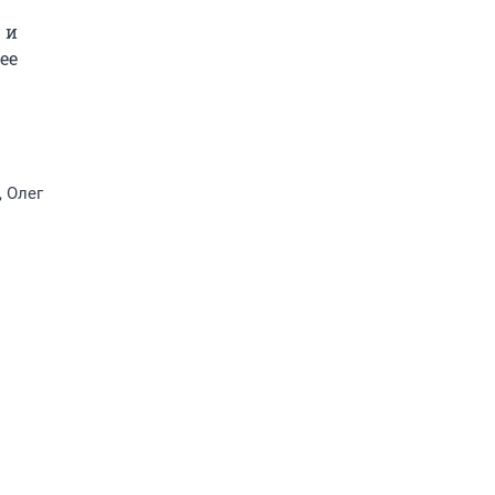
и 
е 
, Олег