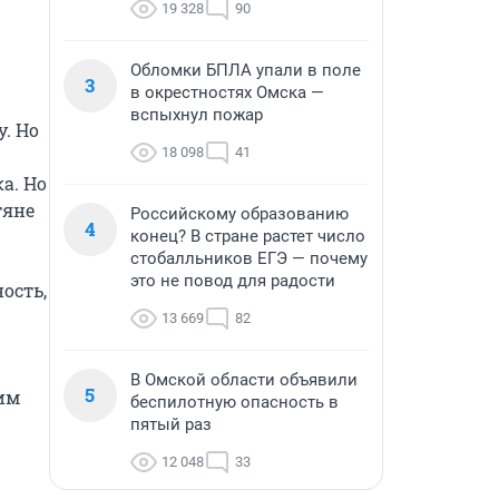
19 328
90
Обломки БПЛА упали в поле
3
в окрестностях Омска —
вспыхнул пожар
 Но 
18 098
41
. Но 
яне 
Российскому образованию
4
конец? В стране растет число
стобалльников ЕГЭ — почему
это не повод для радости
сть, 
13 669
82
В Омской области объявили
5
им 
беспилотную опасность в
пятый раз
12 048
33