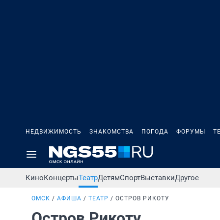
НЕДВИЖИМОСТЬ
ЗНАКОМСТВА
ПОГОДА
ФОРУМЫ
Т
Кино
Концерты
Театр
Детям
Спорт
Выставки
Другое
ОМСК
АФИША
ТЕАТР
ОСТРОВ РИКОТУ
Остров Рикоту