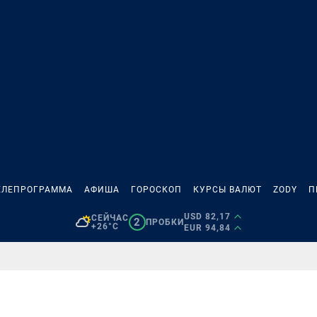
ЕЛЕПРОГРАММА
АФИША
ГОРОСКОП
КУРСЫ ВАЛЮТ
ZODY
П
USD 82,17
СЕЙЧАС
2
ПРОБКИ
+26°C
EUR 94,84