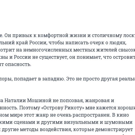
е. Он привык к комфортной жизни и столичному лоску.
льний край России, чтобы написать очерк о людях, 
мотрит на немногочисленных местных жителей свысока
вы и России не существует, он понимает, что островит
т опасность.

оры, попадает в западню. Это не просто другая реально
а Наталии Мошиной не попсовая, жанровая и 
нность. Поэтому «Острову Рикоту» мне кажется хорош
ном мире этот жанр не очень распространен. В кино 
окими сценами и другими визуальными и шумовыми 
 другие методы воздействия, которые демонстрирует 