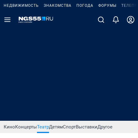
НЕДВИЖИМОСТЬ
ЗНАКОМСТВА
ПОГОДА
ФОРУМЫ
ТЕЛЕПР
Кино
Концерты
Театр
Детям
Спорт
Выставки
Другое