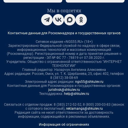
Мы в соцсетях
Контактные данные для Роскомнадзора и государственных органов
Сетевое издание «NGS55.RU» (18+)
Зарегистрировано Федеральной службой по надзору в сфере связи,
информационных технологий и массовых коммуникаций
(Роскомнадзор). Регистрационный номер и дата принятия решения о
регистрации - ЭЛ № ФС 77 - 78819 от 07.08.2020 г.
Учредитель: Общество с ограниченной ответственностью "ИНТЕРНЕТ
ТЕХНОЛОГИИ"
Главный редактор: Назарчук Ангелина Алексеевна
Адрес редакции: Россия, Омск, ул. Т. К. Щербанева, 25, офис 402, телефон
8 (3812) 38-08-69
Электронный адрес редакции:
ngs55@shkulev.ru
Контактные данные для Роскомнадзора и государственных органов:
juristnsk@shkulev.ru
Техподдержка:
help@shkulev.ru
Связаться с отделом продаж: 8 (383) 212-52-52, 8 (800) 200-03-83 (звонок
с сотового бесплатный),
reklamangs@shkulev.ru
Редакция сайта не несет ответственности за достоверность
информации, содержащейся в рекламных объявлениях.
Информация об ограничениях