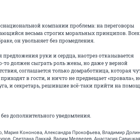
нснациональной компании проблема: на переговоры 
ающийся весьма строгих моральных принципов. Всех 
аке, он увольняет без промедления.

предложения руки и сердца, наотрез отказывается 
о-то должен сыграть роль жены, но даже у верной 
твия, соглашается только домработница, которая чут
а приходят в гости, и ничто не предвещает «провала», но
а, и секретарь, решившие всё-таки прийти на помощь
без дополнительного уведомления.
о, Мария Кононова, Александра Прокофьева, Владимир Долин
ров, Светлана Лаккай, Вадим Медведев, Анастасия Савицкая