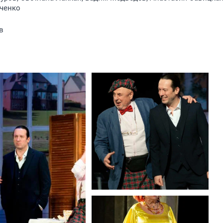
вченко
в