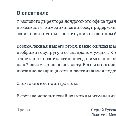
О спектакле
У молодого директора лондонского офиса тра
приезжает его американский босс, придержив
своих подчинённых, не живущих в законном бр
Возлюбленная нашего героя, давно ожидавшая 
изображать супругу и со скандалом уходит. Кт
секретарши возникают непреодолимые препятс
не в 2 раза старше по возрасту. Босс и его жен
внезапно возвращаются и раскаявшаяся подруг
Спектакль идёт с антрактом.

В составе исполнителей возможны изменения 
В ролях:
Сергей Рубек
Дмитрий Мазу