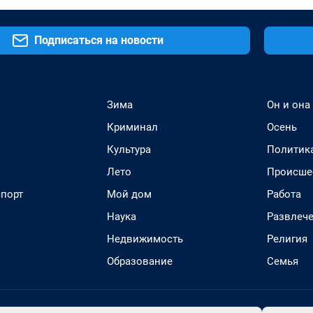
Подписаться на новости
Зима
Он и она
Криминал
Осень
Культура
Политик
Лето
Происше
спорт
Мой дом
Работа
Наука
Развлеч
Недвижимость
Религия
Образование
Семья