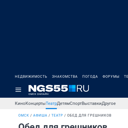
НЕДВИЖИМОСТЬ
ЗНАКОМСТВА
ПОГОДА
ФОРУМЫ
Т
Кино
Концерты
Театр
Детям
Спорт
Выставки
Другое
ОМСК
АФИША
ТЕАТР
ОБЕД ДЛЯ ГРЕШНИКОВ
Обед для грешников