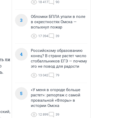
18 417
90
Обломки БПЛА упали в поле
3
в окрестностях Омска —
вспыхнул пожар
17 394
39
Российскому образованию
4
конец? В стране растет число
ь ли 
стобалльников ЕГЭ — почему
 
это не повод для радости
.

13 042
79
«У меня в огороде больше
5
растет»: репортаж с самой
провальной «Флоры» в
истории Омска
ский,
12 899
39
,