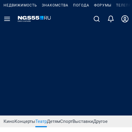
НЕДВИЖИМОСТЬ
ЗНАКОМСТВА
ПОГОДА
ФОРУМЫ
ТЕЛЕПР
Кино
Концерты
Театр
Детям
Спорт
Выставки
Другое