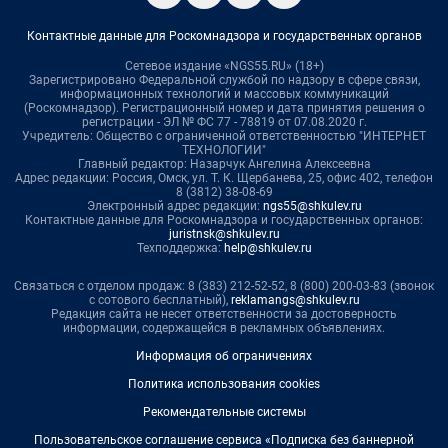
Контактные данные для Роскомнадзора и государственных органов
Сетевое издание «NGS55.RU» (18+)
Зарегистрировано Федеральной службой по надзору в сфере связи,
информационных технологий и массовых коммуникаций
(Роскомнадзор). Регистрационный номер и дата принятия решения о
регистрации - ЭЛ № ФС 77 - 78819 от 07.08.2020 г.
Учредитель: Общество с ограниченной ответственностью "ИНТЕРНЕТ
ТЕХНОЛОГИИ"
Главный редактор: Назарчук Ангелина Алексеевна
Адрес редакции: Россия, Омск, ул. Т. К. Щербанева, 25, офис 402, телефон
8 (3812) 38-08-69
Электронный адрес редакции:
ngs55@shkulev.ru
Контактные данные для Роскомнадзора и государственных органов:
juristnsk@shkulev.ru
Техподдержка:
help@shkulev.ru
Связаться с отделом продаж: 8 (383) 212-52-52, 8 (800) 200-03-83 (звонок
с сотового бесплатный),
reklamangs@shkulev.ru
Редакция сайта не несет ответственности за достоверность
информации, содержащейся в рекламных объявлениях.
Информация об ограничениях
Политика использования cookies
Рекомендательные системы
Пользовательское соглашение сервиса «Подписка без баннерной