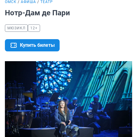
ОМСК
АФИША
ТЕАТР
Нотр-Дам де Пари
МЮЗИКЛ
12+
Купить билеты