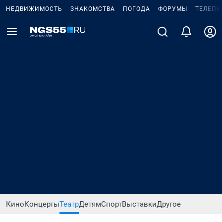
НЕДВИЖИМОСТЬ
ЗНАКОМСТВА
ПОГОДА
ФОРУМЫ
ТЕЛЕПР
Кино
Концерты
Театр
Детям
Спорт
Выставки
Другое