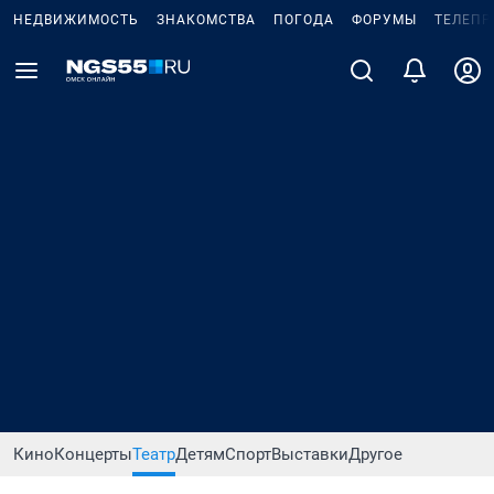
НЕДВИЖИМОСТЬ
ЗНАКОМСТВА
ПОГОДА
ФОРУМЫ
ТЕЛЕПР
Кино
Концерты
Театр
Детям
Спорт
Выставки
Другое