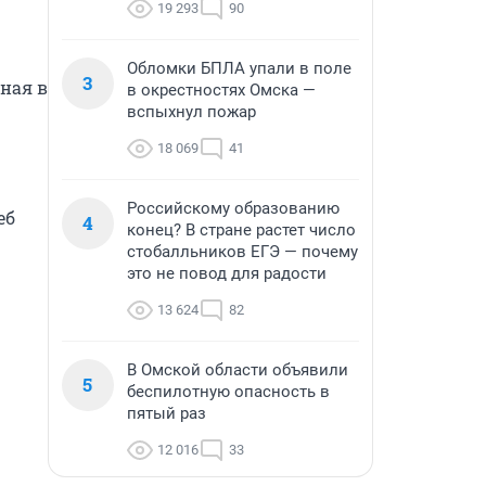
19 293
90
Обломки БПЛА упали в поле
3
ная в 
в окрестностях Омска —
вспыхнул пожар
18 069
41
Российскому образованию
4
конец? В стране растет число
стобалльников ЕГЭ — почему
это не повод для радости
13 624
82
В Омской области объявили
5
беспилотную опасность в
пятый раз
12 016
33