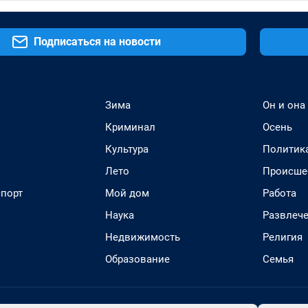
Подписаться на новости
Зима
Он и она
Криминал
Осень
Культура
Политик
Лето
Происше
спорт
Мой дом
Работа
Наука
Развлеч
Недвижимость
Религия
Образование
Семья