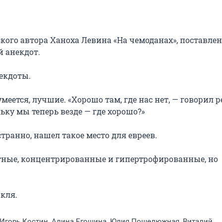
кого автора Ханоха Левина «На чемоданах», поставлен
 анекдот.

екдоты.

ку мы теперь везде — где хорошо?»

стные, концентрированные и гипертрофированные, но 
акля.
 Игорь Костин, Алина Егошина, Юлия Пошелюжная, Виталий