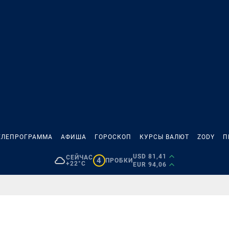
ЕЛЕПРОГРАММА
АФИША
ГОРОСКОП
КУРСЫ ВАЛЮТ
ZODY
П
USD 81,41
СЕЙЧАС
4
ПРОБКИ
+22°C
EUR 94,06