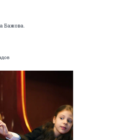
 Бажова.

адов