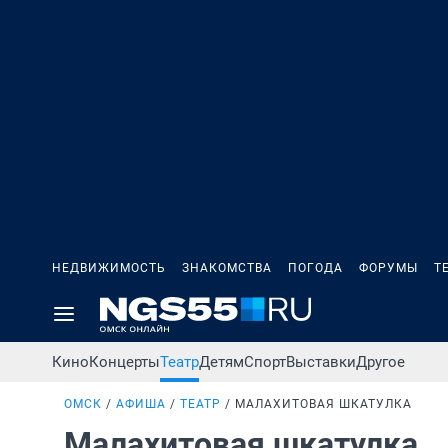
НЕДВИЖИМОСТЬ
ЗНАКОМСТВА
ПОГОДА
ФОРУМЫ
Т
Кино
Концерты
Театр
Детям
Спорт
Выставки
Другое
ОМСК
АФИША
ТЕАТР
МАЛАХИТОВАЯ ШКАТУЛКА
Малахитовая шкатулка