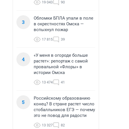
19 043
90
Обломки БПЛА упали в поле
3
в окрестностях Омска —
вспыхнул пожар
17 815
39
«У меня в огороде больше
4
растет»: репортаж с самой
провальной «Флоры» в
истории Омска
13 474
41
Российскому образованию
5
конец? В стране растет число
стобалльников ЕГЭ — почему
это не повод для радости
13 327
82