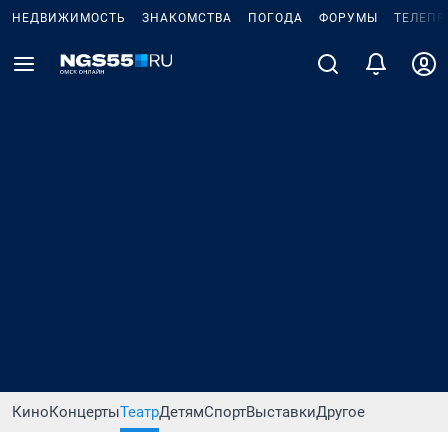
НЕДВИЖИМОСТЬ
ЗНАКОМСТВА
ПОГОДА
ФОРУМЫ
ТЕЛЕПР
Кино
Концерты
Театр
Детям
Спорт
Выставки
Другое