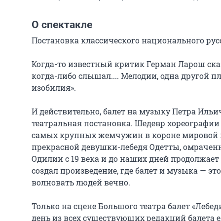
О спектакле
Постановка классического национального русск
Когда-то известный критик Герман Ларош сказа
когда-либо слышал.... Мелодии, одна другой пл
изобилия».

И действительно, балет на музыку Петра Ильич
театральная постановка. Шедевр хореографии б
самых крупных жемчужин в короне мировой к
прекрасной девушки-лебедя Одетты, омрачен
Одилии с 19 века и до наших дней продолжает 
создал произведение, где балет и музыка — это
волновать людей вечно.

Только на сцене Большого театра балет «Лебеди
день из всех существующих редакций балета е