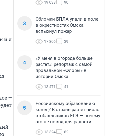
19 038
90
Обломки БПЛА упали в поле
3
в окрестностях Омска —
вспыхнул пожар
ый я 
17 806
39
«У меня в огороде больше
4
растет»: репортаж с самой
провальной «Флоры» в
з 
истории Омска
13 471
41
ое — 
Российскому образованию
удет 
5
конец? В стране растет число
стобалльников ЕГЭ — почему
это не повод для радости
ний 
13 324
82
ю 