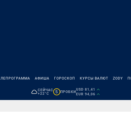
ЕЛЕПРОГРАММА
АФИША
ГОРОСКОП
КУРСЫ ВАЛЮТ
ZODY
П
USD 81,41
СЕЙЧАС
5
ПРОБКИ
+22°C
EUR 94,06