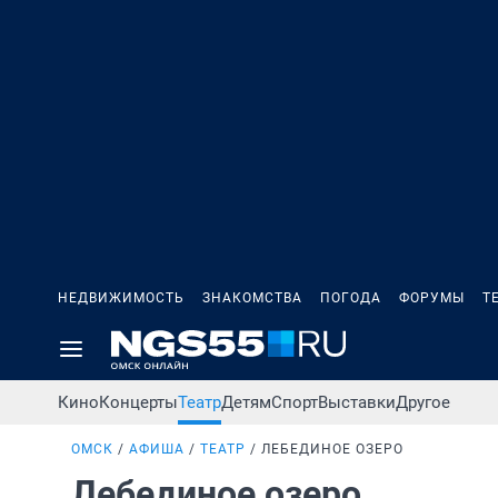
НЕДВИЖИМОСТЬ
ЗНАКОМСТВА
ПОГОДА
ФОРУМЫ
Т
Кино
Концерты
Театр
Детям
Спорт
Выставки
Другое
ОМСК
АФИША
ТЕАТР
ЛЕБЕДИНОЕ ОЗЕРО
Лебединое озеро