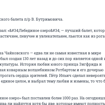
ого балета п/р В. Бутримовича.

л: «&#34;Лебединое озеро&#34; — лучший балет, котор
астичнее, певучее и увлекательнее, льются как из рога 
а Чайковского — едва ли не самая известная в мире 
ыл создан 130 лет назад и до сих пор является одной и
ультуры. История любви юного принца Зигфрида и 
ная коварным волшебником Ротбартом и его дочерью 
трогать сердца зрителей. Пётр Ильич сделал невероятн
 единое целое, и выбрал тему любви и измены, то что б
ное озеро» был поставлен более 1000 раз. На сегодняш
два ли найдутся хотя бы две, которые имеют полность