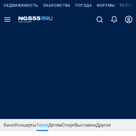
НЕДВИЖИМОСТЬ
ЗНАКОМСТВА
ПОГОДА
ФОРУМЫ
ТЕЛЕПР
Кино
Концерты
Театр
Детям
Спорт
Выставки
Другое