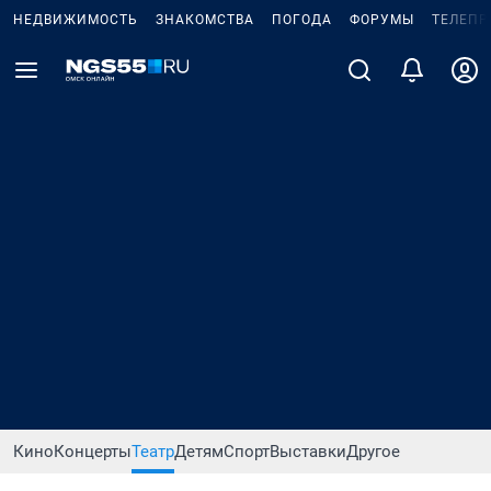
НЕДВИЖИМОСТЬ
ЗНАКОМСТВА
ПОГОДА
ФОРУМЫ
ТЕЛЕПР
Кино
Концерты
Театр
Детям
Спорт
Выставки
Другое