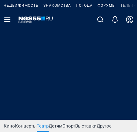
НЕДВИЖИМОСТЬ
ЗНАКОМСТВА
ПОГОДА
ФОРУМЫ
ТЕЛЕПР
Кино
Концерты
Театр
Детям
Спорт
Выставки
Другое