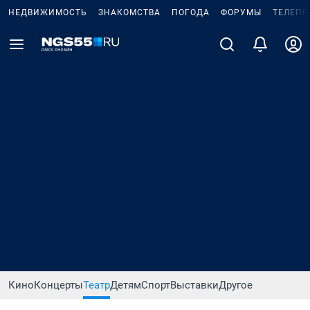
НЕДВИЖИМОСТЬ
ЗНАКОМСТВА
ПОГОДА
ФОРУМЫ
ТЕЛЕПР
Кино
Концерты
Театр
Детям
Спорт
Выставки
Другое