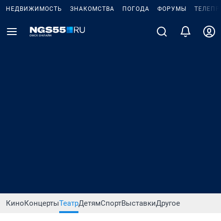
НЕДВИЖИМОСТЬ
ЗНАКОМСТВА
ПОГОДА
ФОРУМЫ
ТЕЛЕПР
Кино
Концерты
Театр
Детям
Спорт
Выставки
Другое