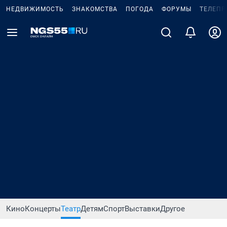
НЕДВИЖИМОСТЬ
ЗНАКОМСТВА
ПОГОДА
ФОРУМЫ
ТЕЛЕПР
Кино
Концерты
Театр
Детям
Спорт
Выставки
Другое