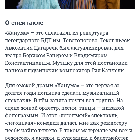
О спектакле
«Ханума» — это спектакль из репертуара 
легендарного БДТ им. Товстоногова. Текст пьесы 
Авксентия Цагарели был актуализирован для 
театра Борисом Рацером и Владимиром 
Константиновым. Музыку для этой постановки 
написал грузинский композитор Гия Канчели.

Для омской драмы «Ханума» — это первая за 
долгие годы попытка сделать музыкальный 
спектакль. В нём занята почти вся труппа. На 
сцене живой оркестр, песни, танцы — никакой 
фонограммы. И этот «легонький» спектакль, 
«легонькая» комедия далась мне как режиссеру 
необычайно тяжело. В таком материале мы все: и 
режиссёр, и актёры, и художник, и балетмейстер 