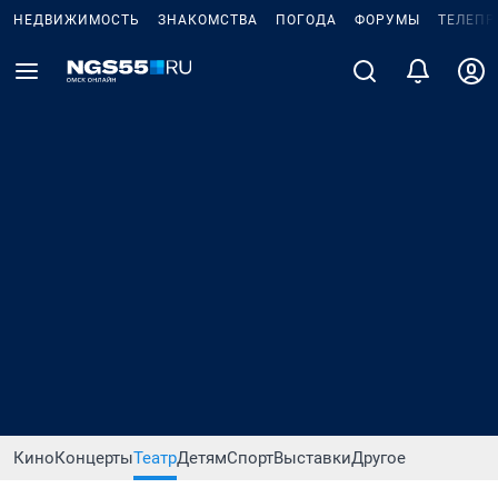
НЕДВИЖИМОСТЬ
ЗНАКОМСТВА
ПОГОДА
ФОРУМЫ
ТЕЛЕПР
Кино
Концерты
Театр
Детям
Спорт
Выставки
Другое