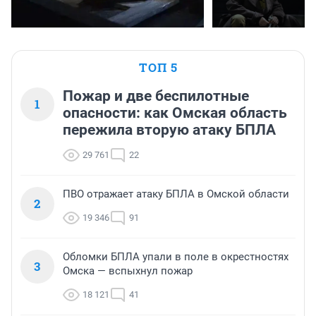
ТОП 5
Пожар и две беспилотные
1
опасности: как Омская область
пережила вторую атаку БПЛА
29 761
22
ПВО отражает атаку БПЛА в Омской области
2
19 346
91
Обломки БПЛА упали в поле в окрестностях
3
Омска — вспыхнул пожар
18 121
41