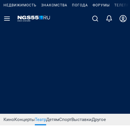
НЕДВИЖИМОСТЬ
ЗНАКОМСТВА
ПОГОДА
ФОРУМЫ
ТЕЛЕПР
Кино
Концерты
Театр
Детям
Спорт
Выставки
Другое