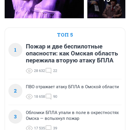
ТОП 5
Пожар и две беспилотные
1
опасности: как Омская область
пережила вторую атаку БПЛА
28 632
22
ПВО отражает атаку БПЛА в Омской области
2
18 658
90
Обломки БПЛА упали в поле в окрестностях
3
Омска — вспыхнул пожар
17 535
39