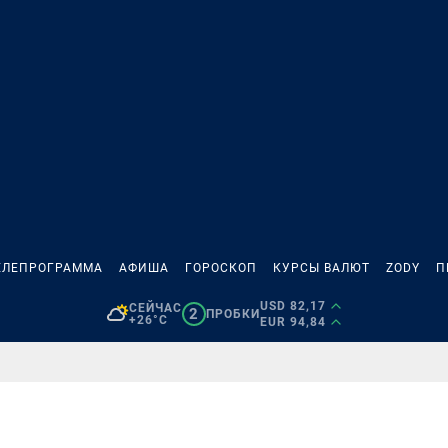
ЕЛЕПРОГРАММА
АФИША
ГОРОСКОП
КУРСЫ ВАЛЮТ
ZODY
П
USD 82,17
СЕЙЧАС
2
ПРОБКИ
+26°C
EUR 94,84