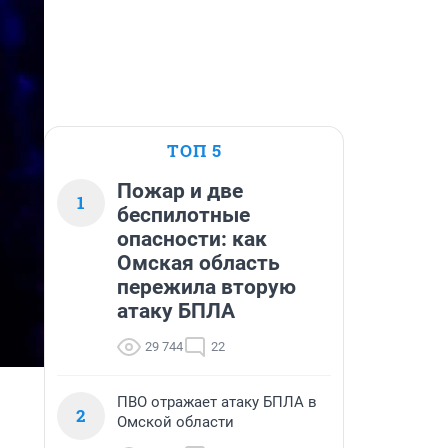
ТОП 5
Пожар и две
1
беспилотные
опасности: как
Омская область
пережила вторую
атаку БПЛА
29 744
22
ПВО отражает атаку БПЛА в
2
Омской области