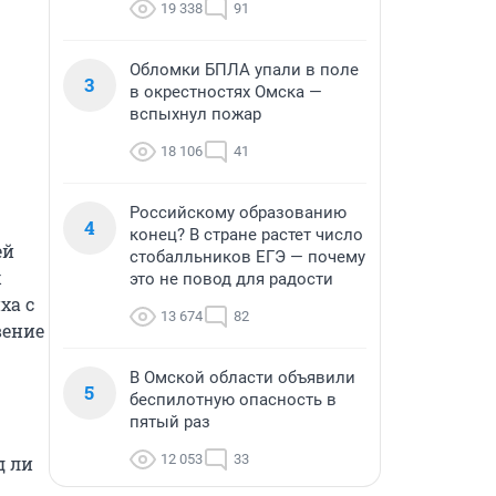
19 338
91
Обломки БПЛА упали в поле
3
в окрестностях Омска —
вспыхнул пожар
18 106
41
Российскому образованию
4
конец? В стране растет число
й 
стобалльников ЕГЭ — почему
 
это не повод для радости
а с 
13 674
82
ение 
В Омской области объявили
5
беспилотную опасность в
пятый раз
12 053
33
 ли 