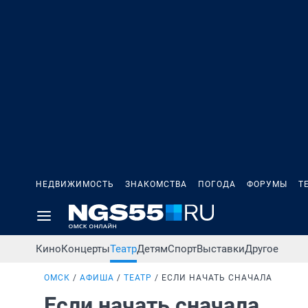
НЕДВИЖИМОСТЬ
ЗНАКОМСТВА
ПОГОДА
ФОРУМЫ
Т
Кино
Концерты
Театр
Детям
Спорт
Выставки
Другое
ОМСК
АФИША
ТЕАТР
ЕСЛИ НАЧАТЬ СНАЧАЛА
Если начать сначала