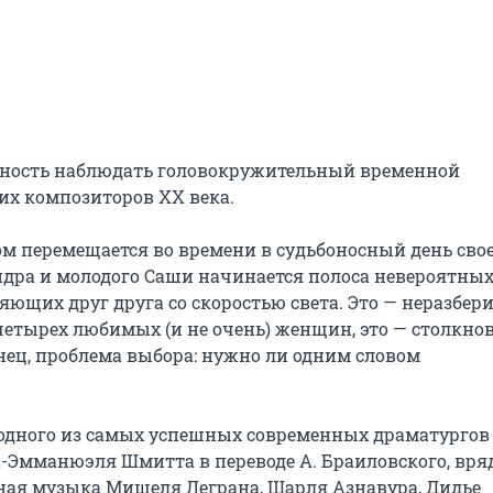
ность наблюдать головокружительный временной 
х композиторов XX века.

м перемещается во времени в судьбоносный день свое
ндра и молодого Саши начинается полоса невероятных
щих друг друга со скоростью света. Это — неразберих
етырех любимых (и не очень) женщин, это — столкнов
онец, проблема выбора: нужно ли одним словом 
 одного из самых успешных современных драматургов 
-Эмманюэля Шмитта в переводе А. Браиловского, вряд
ная музыка Мишеля Леграна, Шарля Азнавура, Дидье 