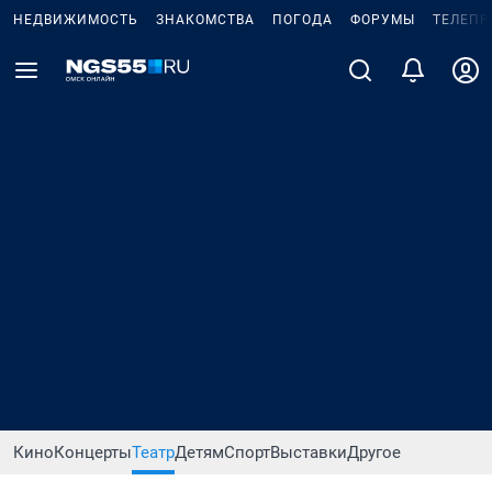
НЕДВИЖИМОСТЬ
ЗНАКОМСТВА
ПОГОДА
ФОРУМЫ
ТЕЛЕПР
Кино
Концерты
Театр
Детям
Спорт
Выставки
Другое