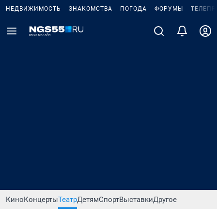
НЕДВИЖИМОСТЬ
ЗНАКОМСТВА
ПОГОДА
ФОРУМЫ
ТЕЛЕПР
Кино
Концерты
Театр
Детям
Спорт
Выставки
Другое