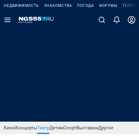
НЕДВИЖИМОСТЬ
ЗНАКОМСТВА
ПОГОДА
ФОРУМЫ
ТЕЛЕПР
Кино
Концерты
Театр
Детям
Спорт
Выставки
Другое