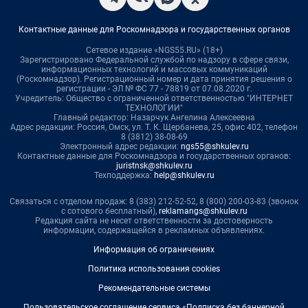
Контактные данные для Роскомнадзора и государственных органов
Сетевое издание «NGS55.RU» (18+)
Зарегистрировано Федеральной службой по надзору в сфере связи,
информационных технологий и массовых коммуникаций
(Роскомнадзор). Регистрационный номер и дата принятия решения о
регистрации - ЭЛ № ФС 77 - 78819 от 07.08.2020 г.
Учредитель: Общество с ограниченной ответственностью "ИНТЕРНЕТ
ТЕХНОЛОГИИ"
Главный редактор: Назарчук Ангелина Алексеевна
Адрес редакции: Россия, Омск, ул. Т. К. Щербанева, 25, офис 402, телефон
8 (3812) 38-08-69
Электронный адрес редакции:
ngs55@shkulev.ru
Контактные данные для Роскомнадзора и государственных органов:
juristnsk@shkulev.ru
Техподдержка:
help@shkulev.ru
Связаться с отделом продаж: 8 (383) 212-52-52, 8 (800) 200-03-83 (звонок
с сотового бесплатный),
reklamangs@shkulev.ru
Редакция сайта не несет ответственности за достоверность
информации, содержащейся в рекламных объявлениях.
Информация об ограничениях
Политика использования cookies
Рекомендательные системы
Пользовательское соглашение сервиса «Подписка без баннерной