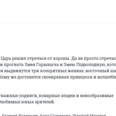
Царь решил отречься от короны. Да не просто отречься
и прогнать Змея Горыныча и Змею Подколодную, кото
иги выдвинутся три колоритных жениха: восточный шах
Кому же достанется своенравная принцесса и волшебн
тважные подвиги, коварные злодеи и невообразимые 
х любимых юных зрителей.
н, Евгений Фоминцев, Анна Сотникова, Дмитрий Макаров