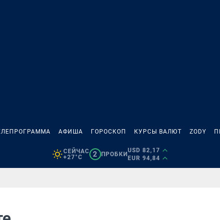
ЕЛЕПРОГРАММА
АФИША
ГОРОСКОП
КУРСЫ ВАЛЮТ
ZODY
П
USD 82,17
СЕЙЧАС
2
ПРОБКИ
+27°C
EUR 94,84
те