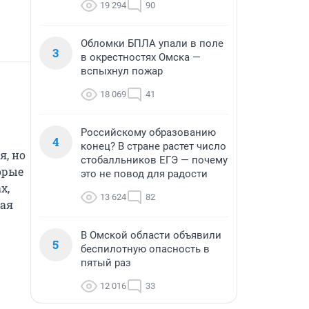
19 294
90
Обломки БПЛА упали в поле
3
в окрестностях Омска —
вспыхнул пожар
18 069
41
Российскому образованию
4
конец? В стране растет число
, но 
стобалльников ЕГЭ — почему
рые 
это не повод для радости
, 
13 624
82
ая 
В Омской области объявили
5
беспилотную опасность в
пятый раз
12 016
33