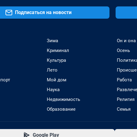
Подписаться на новости
Зима
Он и она
Криминал
Осень
Культура
Политик
Лето
Происше
спорт
Мой дом
Работа
Наука
Развлеч
Недвижимость
Религия
Образование
Семья
Google Play