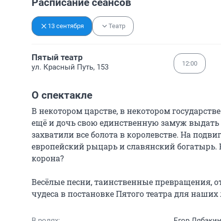
Расписание сеансов
13 сентября
Театр
Пятый театр
12:00
ул. Красный Путь, 153
О спектакле
В некотором царстве, в некотором государстве 
ещё и дочь свою единственную замуж выдать 
захватили все болота в королевстве. На подв
европейский рыцарь и славянский богатырь. 
корона?

Весёлые песни, таинственные превращения, о
чудеса в постановке Пятого театра для наши
В ролях:
Егор Лябаки