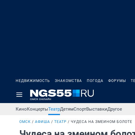
НЕДВИЖИМОСТЬ
ЗНАКОМСТВА
ПОГОДА
ФОРУМЫ
Т
Кино
Концерты
Театр
Детям
Спорт
Выставки
Другое
ОМСК
АФИША
ТЕАТР
ЧУДЕСА НА ЗМЕИНОМ БОЛОТЕ
Чудеса на змеином боло