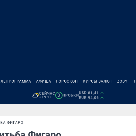
ЕЛЕПРОГРАММА
АФИША
ГОРОСКОП
КУРСЫ ВАЛЮТ
ZODY
П
USD 81,41
СЕЙЧАС
3
ПРОБКИ
+19°C
EUR 94,06
ЬБА ФИГАРО
нитьба Фигаро