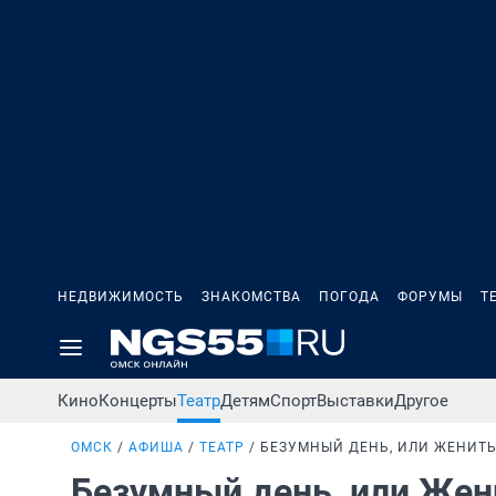
НЕДВИЖИМОСТЬ
ЗНАКОМСТВА
ПОГОДА
ФОРУМЫ
Т
Кино
Концерты
Театр
Детям
Спорт
Выставки
Другое
ОМСК
АФИША
ТЕАТР
БЕЗУМНЫЙ ДЕНЬ, ИЛИ ЖЕНИТ
Безумный день, или Же