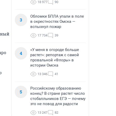
18 977
90
Обломки БПЛА упали в поле
3
в окрестностях Омска —
вспыхнул пожар
ьный 
17 734
39
«У меня в огороде больше
ро 
4
растет»: репортаж с самой
провальной «Флоры» в
истории Омска
р
13 346
41
Российскому образованию
5
конец? В стране растет число
стобалльников ЕГЭ — почему
это не повод для радости
13 247
82