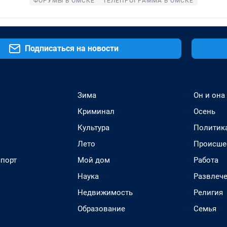
ФОРУМЫ В ОМСКЕ
ТЕЛЕПРОГРАММА В ОМСКЕ
Подписаться на новости
Зима
Он и она
Криминал
Осень
Культура
Политик
Лето
Происше
спорт
Мой дом
Работа
Наука
Развлеч
Недвижимость
Религия
Образование
Семья