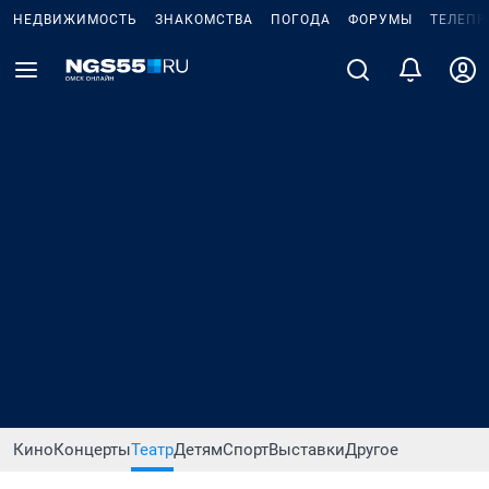
НЕДВИЖИМОСТЬ
ЗНАКОМСТВА
ПОГОДА
ФОРУМЫ
ТЕЛЕПР
Кино
Концерты
Театр
Детям
Спорт
Выставки
Другое