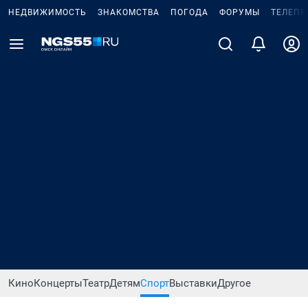
НЕДВИЖИМОСТЬ
ЗНАКОМСТВА
ПОГОДА
ФОРУМЫ
ТЕЛЕПР
Кино
Концерты
Театр
Детям
Спорт
Выставки
Другое