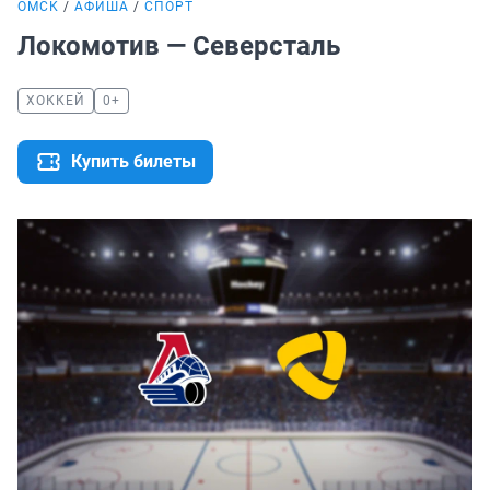
ОМСК
АФИША
СПОРТ
Локомотив — Северсталь
ХОККЕЙ
0+
Купить билеты