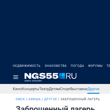
НЕДВИЖИМОСТЬ
ЗНАКОМСТВА
ПОГОДА
ФОРУМЫ
Т
Кино
Концерты
Театр
Детям
Спорт
Выставки
Другое
ОМСК
АФИША
ДРУГОЕ
ЗАБРОШЕННЫЙ ЛАГЕРЬ
Заброшенный лагерь