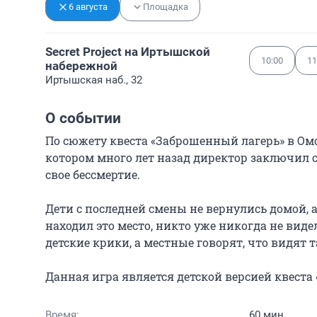
6 августа
Площадка
Secret Project на Иртышской
10:00
11
набережной
Иртышская наб., 32
О событии
По сюжету квеста «Заброшенный лагерь» в Омс
котором много лет назад директор заключил сд
свое бессмертие.

Дети с последней смены не вернулись домой, а 
находил это место, никто уже никогда не виде
детские крики, а местные говорят, что видят та
Данная игра является детской версией квест
Время:
60 мин.