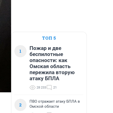
ТОП 5
Пожар и две
1
беспилотные
опасности: как
Омская область
пережила вторую
атаку БПЛА
28 233
21
ПВО отражает атаку БПЛА в
2
Омской области