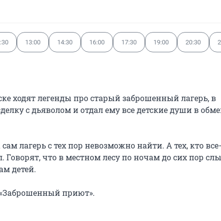
:30
13:00
14:30
16:00
17:30
19:00
20:30
2
ке ходят легенды про старый заброшенный лагерь, в 
елку с дьяволом и отдал ему все детские души в обмен
сам лагерь с тех пор невозможно найти. А тех, кто все-
л. Говорят, что в местном лесу по ночам до сих пор сл
м детей.

а «Заброшенный приют».