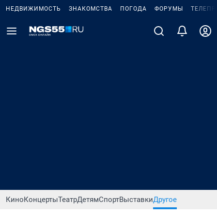
НЕДВИЖИМОСТЬ
ЗНАКОМСТВА
ПОГОДА
ФОРУМЫ
ТЕЛЕПР
Кино
Концерты
Театр
Детям
Спорт
Выставки
Другое