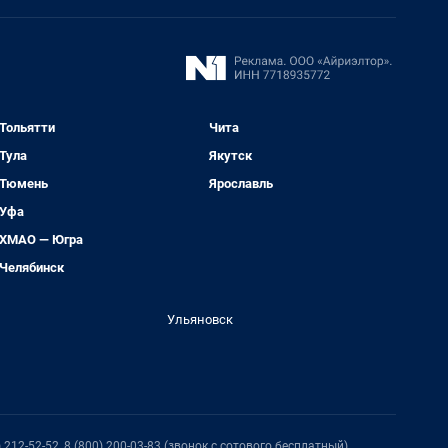
Тольятти
Чита
Тула
Якутск
Тюмень
Ярославль
Уфа
ХМАО — Югра
Челябинск
Ульяновск
212-52-52, 8 (800) 200-03-83 (звонок с сотового бесплатный),