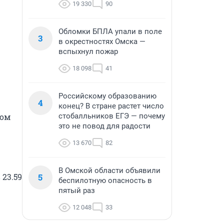
19 330
90
Обломки БПЛА упали в поле
3
в окрестностях Омска —
вспыхнул пожар
18 098
41
Российскому образованию
4
конец? В стране растет число
ом 
стобалльников ЕГЭ — почему
это не повод для радости
13 670
82
В Омской области объявили
23.59 
5
беспилотную опасность в
пятый раз
12 048
33