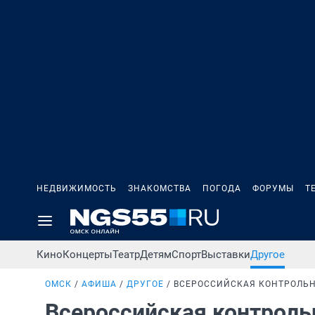
НЕДВИЖИМОСТЬ
ЗНАКОМСТВА
ПОГОДА
ФОРУМЫ
Т
Кино
Концерты
Театр
Детям
Спорт
Выставки
Другое
ОМСК
АФИША
ДРУГОЕ
ВСЕРОССИЙСКАЯ КОНТРОЛЬН
Всероссийская контроль