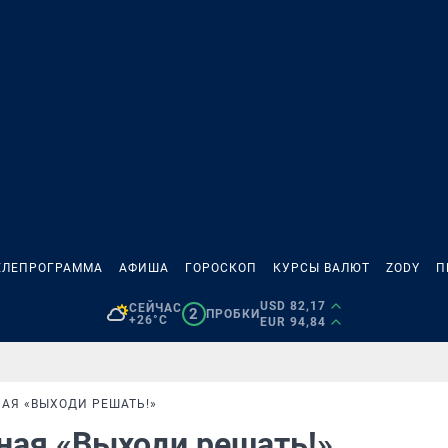
ЕЛЕПРОГРАММА
АФИША
ГОРОСКОП
КУРСЫ ВАЛЮТ
ZODY
П
USD 82,17
СЕЙЧАС
2
ПРОБКИ
+26°C
EUR 94,84
АЯ «ВЫХОДИ РЕШАТЬ!»
ная «Выходи решать!»