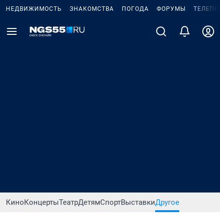
НЕДВИЖИМОСТЬ
ЗНАКОМСТВА
ПОГОДА
ФОРУМЫ
ТЕЛЕПР
Кино
Концерты
Театр
Детям
Спорт
Выставки
Другое