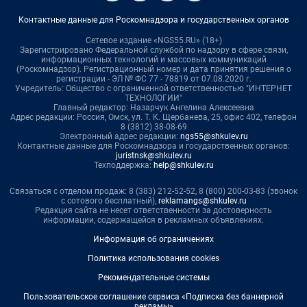
Контактные данные для Роскомнадзора и государственных органов
Сетевое издание «NGS55.RU» (18+)
Зарегистрировано Федеральной службой по надзору в сфере связи,
информационных технологий и массовых коммуникаций
(Роскомнадзор). Регистрационный номер и дата принятия решения о
регистрации - ЭЛ № ФС 77 - 78819 от 07.08.2020 г.
Учредитель: Общество с ограниченной ответственностью "ИНТЕРНЕТ
ТЕХНОЛОГИИ"
Главный редактор: Назарчук Ангелина Алексеевна
Адрес редакции: Россия, Омск, ул. Т. К. Щербанева, 25, офис 402, телефон
8 (3812) 38-08-69
Электронный адрес редакции:
ngs55@shkulev.ru
Контактные данные для Роскомнадзора и государственных органов:
juristnsk@shkulev.ru
Техподдержка:
help@shkulev.ru
Связаться с отделом продаж: 8 (383) 212-52-52, 8 (800) 200-03-83 (звонок
с сотового бесплатный),
reklamangs@shkulev.ru
Редакция сайта не несет ответственности за достоверность
информации, содержащейся в рекламных объявлениях.
Информация об ограничениях
Политика использования cookies
Рекомендательные системы
Пользовательское соглашение сервиса «Подписка без баннерной
рекламы»