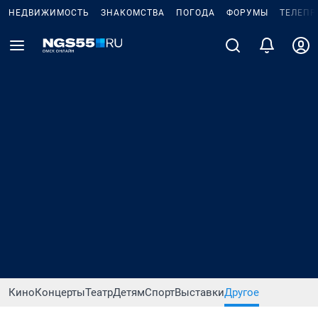
НЕДВИЖИМОСТЬ
ЗНАКОМСТВА
ПОГОДА
ФОРУМЫ
ТЕЛЕПР
Кино
Концерты
Театр
Детям
Спорт
Выставки
Другое