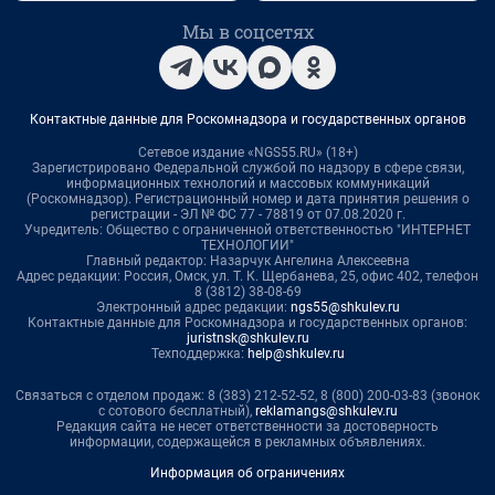
Мы в соцсетях
Контактные данные для Роскомнадзора и государственных органов
Сетевое издание «NGS55.RU» (18+)
Зарегистрировано Федеральной службой по надзору в сфере связи,
информационных технологий и массовых коммуникаций
(Роскомнадзор). Регистрационный номер и дата принятия решения о
регистрации - ЭЛ № ФС 77 - 78819 от 07.08.2020 г.
Учредитель: Общество с ограниченной ответственностью "ИНТЕРНЕТ
ТЕХНОЛОГИИ"
Главный редактор: Назарчук Ангелина Алексеевна
Адрес редакции: Россия, Омск, ул. Т. К. Щербанева, 25, офис 402, телефон
8 (3812) 38-08-69
Электронный адрес редакции:
ngs55@shkulev.ru
Контактные данные для Роскомнадзора и государственных органов:
juristnsk@shkulev.ru
Техподдержка:
help@shkulev.ru
Связаться с отделом продаж: 8 (383) 212-52-52, 8 (800) 200-03-83 (звонок
с сотового бесплатный),
reklamangs@shkulev.ru
Редакция сайта не несет ответственности за достоверность
информации, содержащейся в рекламных объявлениях.
Информация об ограничениях