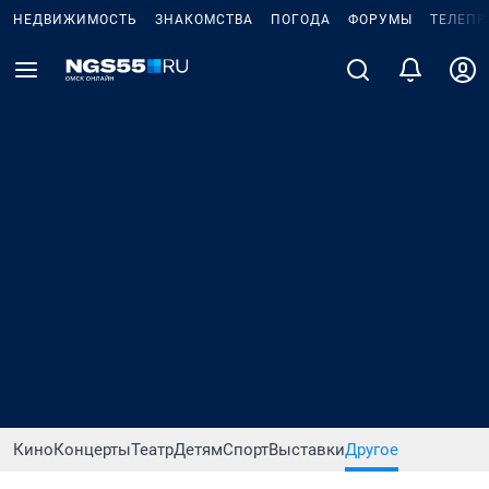
НЕДВИЖИМОСТЬ
ЗНАКОМСТВА
ПОГОДА
ФОРУМЫ
ТЕЛЕПР
Кино
Концерты
Театр
Детям
Спорт
Выставки
Другое