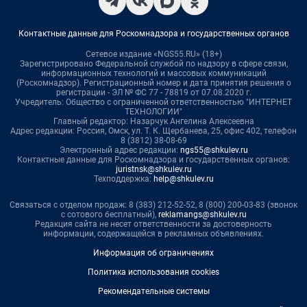
Контактные данные для Роскомнадзора и государственных органов
Сетевое издание «NGS55.RU» (18+)
Зарегистрировано Федеральной службой по надзору в сфере связи,
информационных технологий и массовых коммуникаций
(Роскомнадзор). Регистрационный номер и дата принятия решения о
регистрации - ЭЛ № ФС 77 - 78819 от 07.08.2020 г.
Учредитель: Общество с ограниченной ответственностью "ИНТЕРНЕТ
ТЕХНОЛОГИИ"
Главный редактор: Назарчук Ангелина Алексеевна
Адрес редакции: Россия, Омск, ул. Т. К. Щербанева, 25, офис 402, телефон
8 (3812) 38-08-69
Электронный адрес редакции:
ngs55@shkulev.ru
Контактные данные для Роскомнадзора и государственных органов:
juristnsk@shkulev.ru
Техподдержка:
help@shkulev.ru
Связаться с отделом продаж: 8 (383) 212-52-52, 8 (800) 200-03-83 (звонок
с сотового бесплатный),
reklamangs@shkulev.ru
Редакция сайта не несет ответственности за достоверность
информации, содержащейся в рекламных объявлениях.
Информация об ограничениях
Политика использования cookies
Рекомендательные системы