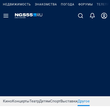
НЕДВИЖИМОСТЬ
ЗНАКОМСТВА
ПОГОДА
ФОРУМЫ
ТЕЛЕПР
Кино
Концерты
Театр
Детям
Спорт
Выставки
Другое