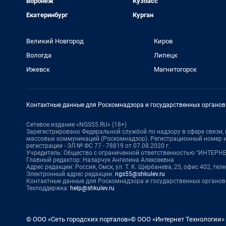
Воронеж
Кузбасс
Екатеринбург
Курган
Великий Новгород
Киров
Вологда
Липецк
Ижевск
Магнитогорск
Контактные данные для Роскомнадзора и государственных органов
Сетевое издание «NGS55.RU» (18+)
Зарегистрировано Федеральной службой по надзору в сфере связи
массовых коммуникаций (Роскомнадзор). Регистрационный номер и
регистрации - ЭЛ № ФС 77 - 78819 от 07.08.2020 г.
Учредитель: Общество с ограниченной ответственностью "ИНТЕР
Главный редактор: Назарчук Ангелина Алексеевна
Адрес редакции: Россия, Омск, ул. Т. К. Щербанева, 25, офис 402, тел
Электронный адрес редакции:
ngs55@shkulev.ru
Контактные данные для Роскомнадзора и государственных органов
Техподдержка:
help@shkulev.ru
© ООО «Сеть городских порталов»
© ООО «Интернет Технологии»