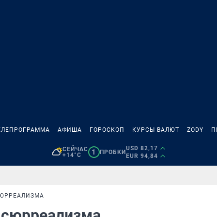
ЕЛЕПРОГРАММА
АФИША
ГОРОСКОП
КУРСЫ ВАЛЮТ
ZODY
П
USD 82,17
СЕЙЧАС
1
ПРОБКИ
+14°C
EUR 94,84
СЮРРЕАЛИЗМА
ь сюрреализма