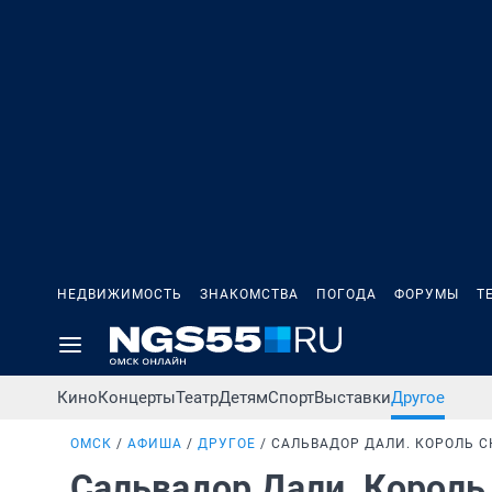
НЕДВИЖИМОСТЬ
ЗНАКОМСТВА
ПОГОДА
ФОРУМЫ
Т
Кино
Концерты
Театр
Детям
Спорт
Выставки
Другое
ОМСК
АФИША
ДРУГОЕ
САЛЬВАДОР ДАЛИ. КОРОЛЬ 
Сальвадор Дали. Корол