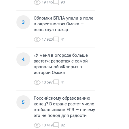
19 145
90
Обломки БПЛА упали в поле
3
в окрестностях Омска —
вспыхнул пожар
17 920
41
«У меня в огороде больше
4
растет»: репортаж с самой
провальной «Флоры» в
истории Омска
13 597
41
Российскому образованию
5
конец? В стране растет число
стобалльников ЕГЭ — почему
это не повод для радости
13 419
82