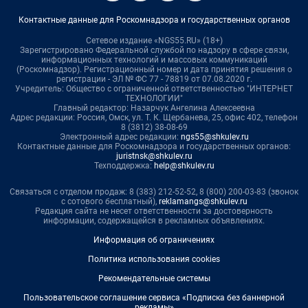
Контактные данные для Роскомнадзора и государственных органов
Сетевое издание «NGS55.RU» (18+)
Зарегистрировано Федеральной службой по надзору в сфере связи,
информационных технологий и массовых коммуникаций
(Роскомнадзор). Регистрационный номер и дата принятия решения о
регистрации - ЭЛ № ФС 77 - 78819 от 07.08.2020 г.
Учредитель: Общество с ограниченной ответственностью "ИНТЕРНЕТ
ТЕХНОЛОГИИ"
Главный редактор: Назарчук Ангелина Алексеевна
Адрес редакции: Россия, Омск, ул. Т. К. Щербанева, 25, офис 402, телефон
8 (3812) 38-08-69
Электронный адрес редакции:
ngs55@shkulev.ru
Контактные данные для Роскомнадзора и государственных органов:
juristnsk@shkulev.ru
Техподдержка:
help@shkulev.ru
Связаться с отделом продаж: 8 (383) 212-52-52, 8 (800) 200-03-83 (звонок
с сотового бесплатный),
reklamangs@shkulev.ru
Редакция сайта не несет ответственности за достоверность
информации, содержащейся в рекламных объявлениях.
Информация об ограничениях
Политика использования cookies
Рекомендательные системы
Пользовательское соглашение сервиса «Подписка без баннерной
рекламы»