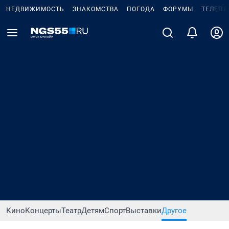
НЕДВИЖИМОСТЬ
ЗНАКОМСТВА
ПОГОДА
ФОРУМЫ
ТЕЛЕПР
Кино
Концерты
Театр
Детям
Спорт
Выставки
Другое