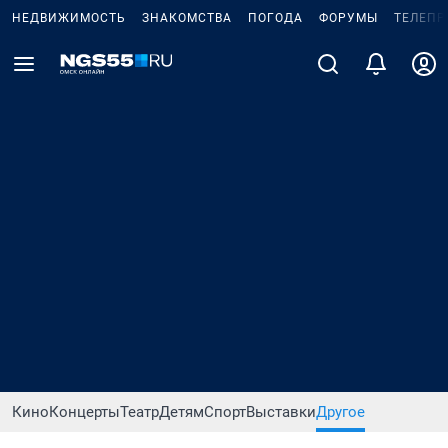
НЕДВИЖИМОСТЬ
ЗНАКОМСТВА
ПОГОДА
ФОРУМЫ
ТЕЛЕПР
Кино
Концерты
Театр
Детям
Спорт
Выставки
Другое