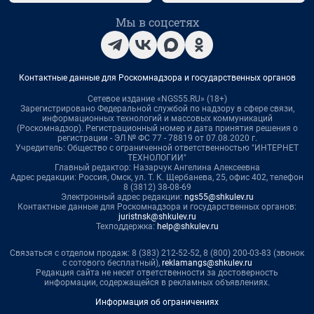
Мы в соцсетях
Контактные данные для Роскомнадзора и государственных органов
Сетевое издание «NGS55.RU» (18+)
Зарегистрировано Федеральной службой по надзору в сфере связи,
информационных технологий и массовых коммуникаций
(Роскомнадзор). Регистрационный номер и дата принятия решения о
регистрации - ЭЛ № ФС 77 - 78819 от 07.08.2020 г.
Учредитель: Общество с ограниченной ответственностью "ИНТЕРНЕТ
ТЕХНОЛОГИИ"
Главный редактор: Назарчук Ангелина Алексеевна
Адрес редакции: Россия, Омск, ул. Т. К. Щербанева, 25, офис 402, телефон
8 (3812) 38-08-69
Электронный адрес редакции:
ngs55@shkulev.ru
Контактные данные для Роскомнадзора и государственных органов:
juristnsk@shkulev.ru
Техподдержка:
help@shkulev.ru
Связаться с отделом продаж: 8 (383) 212-52-52, 8 (800) 200-03-83 (звонок
с сотового бесплатный),
reklamangs@shkulev.ru
Редакция сайта не несет ответственности за достоверность
информации, содержащейся в рекламных объявлениях.
Информация об ограничениях