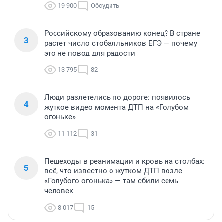
19 900
Обсудить
Российскому образованию конец? В стране
3
растет число стобалльников ЕГЭ — почему
это не повод для радости
13 795
82
Люди разлетелись по дороге: появилось
4
жуткое видео момента ДТП на «Голубом
огоньке»
11 112
31
Пешеходы в реанимации и кровь на столбах:
5
всё, что известно о жутком ДТП возле
«Голубого огонька» — там сбили семь
человек
8 017
15