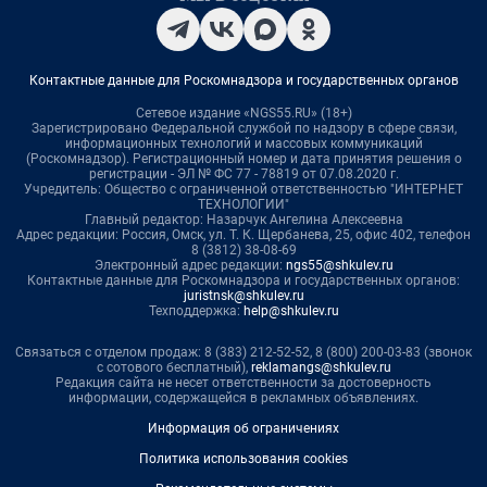
Контактные данные для Роскомнадзора и государственных органов
Сетевое издание «NGS55.RU» (18+)
Зарегистрировано Федеральной службой по надзору в сфере связи,
информационных технологий и массовых коммуникаций
(Роскомнадзор). Регистрационный номер и дата принятия решения о
регистрации - ЭЛ № ФС 77 - 78819 от 07.08.2020 г.
Учредитель: Общество с ограниченной ответственностью "ИНТЕРНЕТ
ТЕХНОЛОГИИ"
Главный редактор: Назарчук Ангелина Алексеевна
Адрес редакции: Россия, Омск, ул. Т. К. Щербанева, 25, офис 402, телефон
8 (3812) 38-08-69
Электронный адрес редакции:
ngs55@shkulev.ru
Контактные данные для Роскомнадзора и государственных органов:
juristnsk@shkulev.ru
Техподдержка:
help@shkulev.ru
Связаться с отделом продаж: 8 (383) 212-52-52, 8 (800) 200-03-83 (звонок
с сотового бесплатный),
reklamangs@shkulev.ru
Редакция сайта не несет ответственности за достоверность
информации, содержащейся в рекламных объявлениях.
Информация об ограничениях
Политика использования cookies