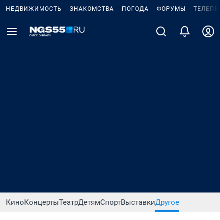
НЕДВИЖИМОСТЬ
ЗНАКОМСТВА
ПОГОДА
ФОРУМЫ
ТЕЛЕПР
Кино
Концерты
Театр
Детям
Спорт
Выставки
Другое