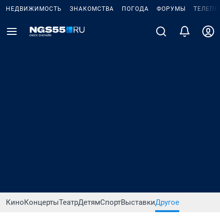
НЕДВИЖИМОСТЬ
ЗНАКОМСТВА
ПОГОДА
ФОРУМЫ
ТЕЛЕПР
Кино
Концерты
Театр
Детям
Спорт
Выставки
Другое