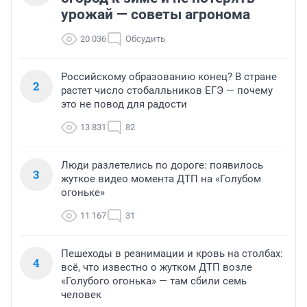
урожай — советы агронома
20 036
Обсудить
Российскому образованию конец? В стране
2
растет число стобалльников ЕГЭ — почему
это не повод для радости
13 831
82
Люди разлетелись по дороге: появилось
3
жуткое видео момента ДТП на «Голубом
огоньке»
11 167
31
Пешеходы в реанимации и кровь на столбах:
4
всё, что известно о жутком ДТП возле
«Голубого огонька» — там сбили семь
человек