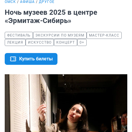
ОМСК
АФИША
ДРУГОЕ
Ночь музеев 2025 в центре
«Эрмитаж-Сибирь»
ФЕСТИВАЛЬ
ЭКСКУРСИИ ПО МУЗЕЯМ
МАСТЕР-КЛАСС
ЛЕКЦИЯ
ИСКУССТВО
КОНЦЕРТ
0+
Купить билеты