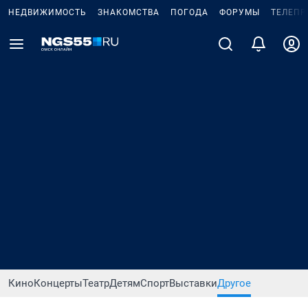
НЕДВИЖИМОСТЬ
ЗНАКОМСТВА
ПОГОДА
ФОРУМЫ
ТЕЛЕПР
Кино
Концерты
Театр
Детям
Спорт
Выставки
Другое