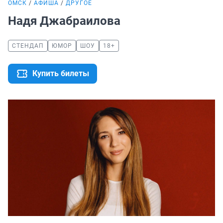
ОМСК
АФИША
ДРУГОЕ
Надя Джабраилова
СТЕНДАП
ЮМОР
ШОУ
18+
Купить билеты