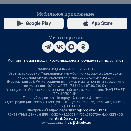
Мобильное приложение
Google Play
App Store
Мы в соцсетях
Контактные данные для Роскомнадзора и государственных органов
Сетевое издание «NGS55.RU» (18+)
Зарегистрировано Федеральной службой по надзору в сфере связи,
информационных технологий и массовых коммуникаций
(Роскомнадзор). Регистрационный номер и дата принятия решения о
регистрации - ЭЛ № ФС 77 - 78819 от 07.08.2020 г.
Учредитель: Общество с ограниченной ответственностью "ИНТЕРНЕТ
ТЕХНОЛОГИИ"
Главный редактор: Назарчук Ангелина Алексеевна
Адрес редакции: Россия, Омск, ул. Т. К. Щербанева, 25, офис 402, телефон
8 (3812) 38-08-69
Электронный адрес редакции:
ngs55@shkulev.ru
Контактные данные для Роскомнадзора и государственных органов:
juristnsk@shkulev.ru
Техподдержка:
help@shkulev.ru