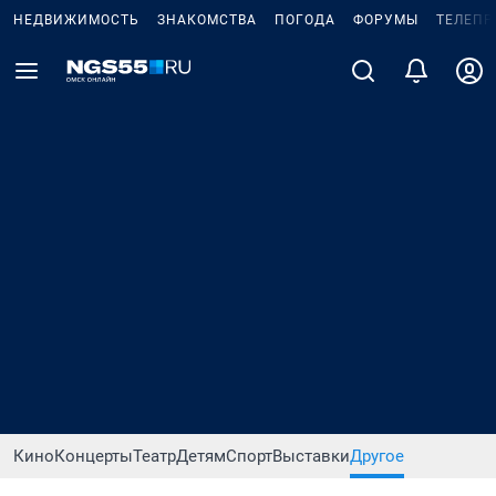
НЕДВИЖИМОСТЬ
ЗНАКОМСТВА
ПОГОДА
ФОРУМЫ
ТЕЛЕПР
Кино
Концерты
Театр
Детям
Спорт
Выставки
Другое