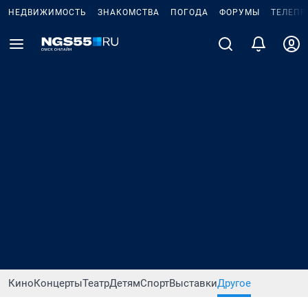
НЕДВИЖИМОСТЬ
ЗНАКОМСТВА
ПОГОДА
ФОРУМЫ
ТЕЛЕПР
Кино
Концерты
Театр
Детям
Спорт
Выставки
Другое