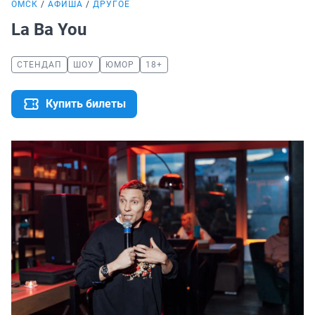
ОМСК
АФИША
ДРУГОЕ
La Ba You
СТЕНДАП
ШОУ
ЮМОР
18+
Купить билеты