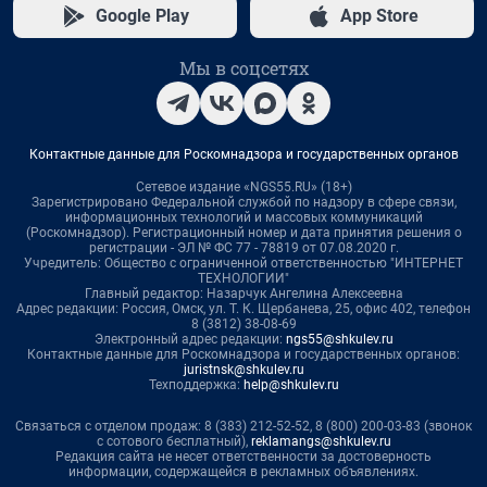
Google Play
App Store
Мы в соцсетях
Контактные данные для Роскомнадзора и государственных органов
Сетевое издание «NGS55.RU» (18+)
Зарегистрировано Федеральной службой по надзору в сфере связи,
информационных технологий и массовых коммуникаций
(Роскомнадзор). Регистрационный номер и дата принятия решения о
регистрации - ЭЛ № ФС 77 - 78819 от 07.08.2020 г.
Учредитель: Общество с ограниченной ответственностью "ИНТЕРНЕТ
ТЕХНОЛОГИИ"
Главный редактор: Назарчук Ангелина Алексеевна
Адрес редакции: Россия, Омск, ул. Т. К. Щербанева, 25, офис 402, телефон
8 (3812) 38-08-69
Электронный адрес редакции:
ngs55@shkulev.ru
Контактные данные для Роскомнадзора и государственных органов:
juristnsk@shkulev.ru
Техподдержка:
help@shkulev.ru
Связаться с отделом продаж: 8 (383) 212-52-52, 8 (800) 200-03-83 (звонок
с сотового бесплатный),
reklamangs@shkulev.ru
Редакция сайта не несет ответственности за достоверность
информации, содержащейся в рекламных объявлениях.