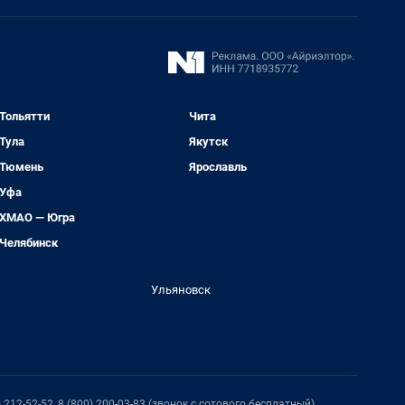
Тольятти
Чита
Тула
Якутск
Тюмень
Ярославль
Уфа
ХМАО — Югра
Челябинск
Ульяновск
212-52-52, 8 (800) 200-03-83 (звонок с сотового бесплатный),