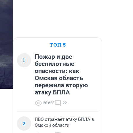
ТОП 5
Пожар и две
1
беспилотные
опасности: как
Омская область
пережила вторую
атаку БПЛА
28 623
22
ПВО отражает атаку БПЛА в
2
Омской области