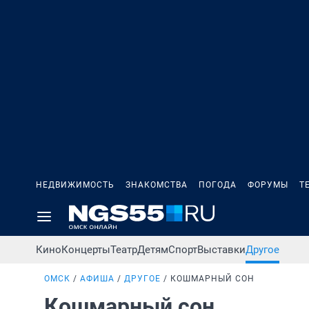
НЕДВИЖИМОСТЬ
ЗНАКОМСТВА
ПОГОДА
ФОРУМЫ
Т
Кино
Концерты
Театр
Детям
Спорт
Выставки
Другое
ОМСК
АФИША
ДРУГОЕ
КОШМАРНЫЙ СОН
Кошмарный сон