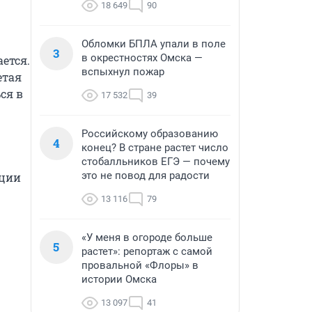
18 649
90
Обломки БПЛА упали в поле
3
в окрестностях Омска —
ется. 
вспыхнул пожар
тая 
я в 
17 532
39
Российскому образованию
4
конец? В стране растет число
стобалльников ЕГЭ — почему
это не повод для радости
ции 
13 116
79
«У меня в огороде больше
5
растет»: репортаж с самой
провальной «Флоры» в
истории Омска
13 097
41