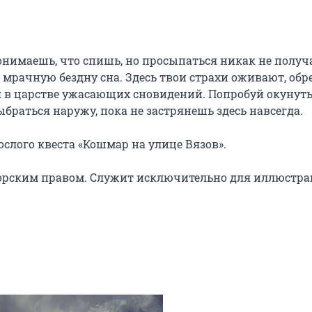
понимаешь, что спишь, но просыпаться никак не получа
 мрачную бездну сна. Здесь твои страхи оживают, обре
бя в царстве ужасающих сновидений. Попробуй окунутьс
раться наружу, пока не застрянешь здесь навсегда.

слого квеста «Кошмар на улице Вязов».

орским правом. Служит исключительно для иллюстра