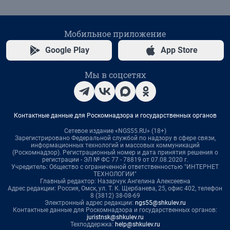
Мобильное приложение
Google Play
App Store
Мы в соцсетях
Контактные данные для Роскомнадзора и государственных органов
Сетевое издание «NGS55.RU» (18+)
Зарегистрировано Федеральной службой по надзору в сфере связи,
информационных технологий и массовых коммуникаций
(Роскомнадзор). Регистрационный номер и дата принятия решения о
регистрации - ЭЛ № ФС 77 - 78819 от 07.08.2020 г.
Учредитель: Общество с ограниченной ответственностью "ИНТЕРНЕТ
ТЕХНОЛОГИИ"
Главный редактор: Назарчук Ангелина Алексеевна
Адрес редакции: Россия, Омск, ул. Т. К. Щербанева, 25, офис 402, телефон
8 (3812) 38-08-69
Электронный адрес редакции:
ngs55@shkulev.ru
Контактные данные для Роскомнадзора и государственных органов:
juristnsk@shkulev.ru
Техподдержка:
help@shkulev.ru