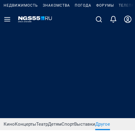
НЕДВИЖИМОСТЬ
ЗНАКОМСТВА
ПОГОДА
ФОРУМЫ
ТЕЛЕПР
Кино
Концерты
Театр
Детям
Спорт
Выставки
Другое