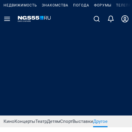
НЕДВИЖИМОСТЬ
ЗНАКОМСТВА
ПОГОДА
ФОРУМЫ
ТЕЛЕПР
Кино
Концерты
Театр
Детям
Спорт
Выставки
Другое