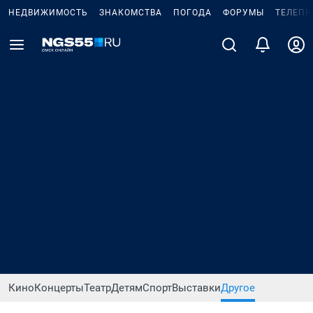
НЕДВИЖИМОСТЬ
ЗНАКОМСТВА
ПОГОДА
ФОРУМЫ
ТЕЛЕПР
Кино
Концерты
Театр
Детям
Спорт
Выставки
Другое