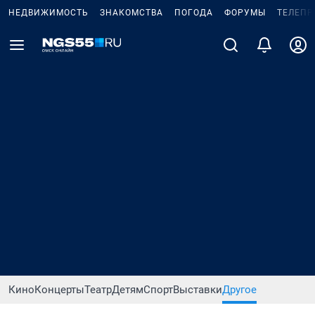
НЕДВИЖИМОСТЬ
ЗНАКОМСТВА
ПОГОДА
ФОРУМЫ
ТЕЛЕПР
Кино
Концерты
Театр
Детям
Спорт
Выставки
Другое