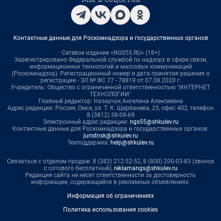
Контактные данные для Роскомнадзора и государственных органов
Сетевое издание «NGS55.RU» (18+)
Зарегистрировано Федеральной службой по надзору в сфере связи,
информационных технологий и массовых коммуникаций
(Роскомнадзор). Регистрационный номер и дата принятия решения о
регистрации - ЭЛ № ФС 77 - 78819 от 07.08.2020 г.
Учредитель: Общество с ограниченной ответственностью "ИНТЕРНЕТ
ТЕХНОЛОГИИ"
Главный редактор: Назарчук Ангелина Алексеевна
Адрес редакции: Россия, Омск, ул. Т. К. Щербанева, 25, офис 402, телефон
8 (3812) 38-08-69
Электронный адрес редакции:
ngs55@shkulev.ru
Контактные данные для Роскомнадзора и государственных органов:
juristnsk@shkulev.ru
Техподдержка:
help@shkulev.ru
Связаться с отделом продаж: 8 (383) 212-52-52, 8 (800) 200-03-83 (звонок
с сотового бесплатный),
reklamangs@shkulev.ru
Редакция сайта не несет ответственности за достоверность
информации, содержащейся в рекламных объявлениях.
Информация об ограничениях
Политика использования cookies