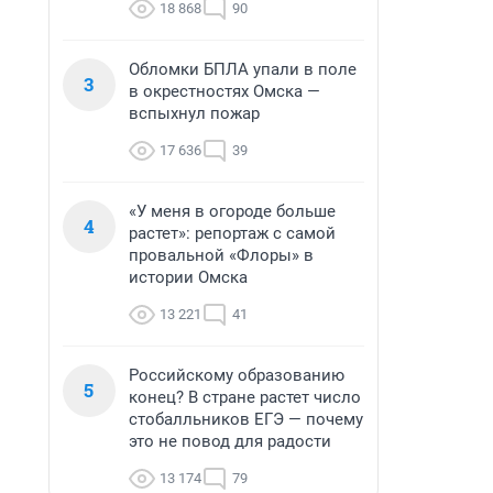
18 868
90
Обломки БПЛА упали в поле
3
в окрестностях Омска —
вспыхнул пожар
17 636
39
«У меня в огороде больше
4
растет»: репортаж с самой
провальной «Флоры» в
истории Омска
13 221
41
Российскому образованию
5
конец? В стране растет число
стобалльников ЕГЭ — почему
это не повод для радости
13 174
79