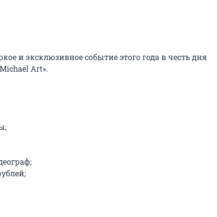
ое и эксклюзивное событие этого года в честь дня 
chael Art».

;

еограф;

ублей;
