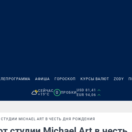
ЕЛЕПРОГРАММА
АФИША
ГОРОСКОП
КУРСЫ ВАЛЮТ
ZODY
П
USD 81,41
СЕЙЧАС
0
ПРОБКИ
+19°C
EUR 94,06
 СТУДИИ MICHAEL ART В ЧЕСТЬ ДНЯ РОЖДЕНИЯ
т студии Michael Art в честь