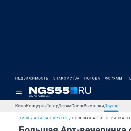
НЕДВИЖИМОСТЬ
ЗНАКОМСТВА
ПОГОДА
ФОРУМЫ
Т
Кино
Концерты
Театр
Детям
Спорт
Выставки
Другое
ОМСК
АФИША
ДРУГОЕ
БОЛЬШАЯ АРТ-ВЕЧЕРИНКА ОТ
Большая Арт-вечеринка о