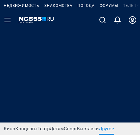
НЕДВИЖИМОСТЬ
ЗНАКОМСТВА
ПОГОДА
ФОРУМЫ
ТЕЛЕПР
Кино
Концерты
Театр
Детям
Спорт
Выставки
Другое