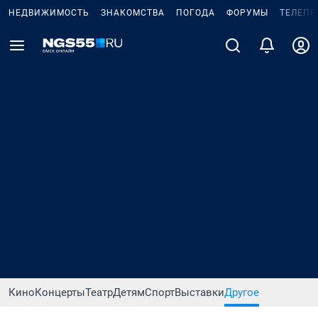
НЕДВИЖИМОСТЬ
ЗНАКОМСТВА
ПОГОДА
ФОРУМЫ
ТЕЛЕПР
Кино
Концерты
Театр
Детям
Спорт
Выставки
Другое